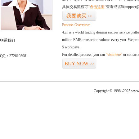
具体交易流程可
“点击这里”
查看或咨询support@
我要购买
>>
Process Overview:
4.cn is a world leading domain escrow service plat
million RMB transaction volume every year. We promi
联系我们
5 workdays.
For detailed process, you can
“visit here”
or contact
QQ：2726103981
BUY NOW
>>
Copyright © 1998 -2025 www.o