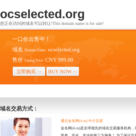
ocselected.org
您正在访问的域名可以转让!This domain name is for sale!
一口价出售中！
域名
ocselected.org
Domain Name:
售价
CNY 999.00
Listing Price:
立即购买
BUY NOW
>>
>>
域名交易方式：
通过金名网(4.cn) 中介交易
金名网(4.cn)是全球领先的域名交易服务机
简单、安全、专业的第三方服务！ 为了保证交